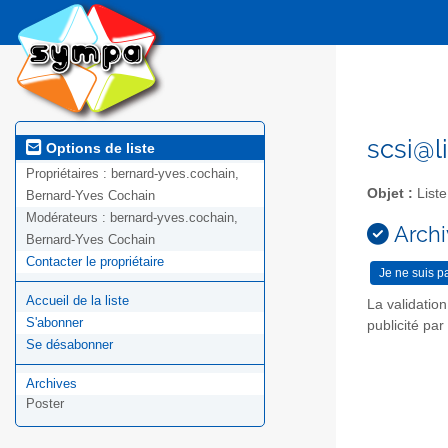
scsi@l
Options de liste
Propriétaires :
bernard-yves.cochain,
Objet :
Liste
Bernard-Yves Cochain
Modérateurs :
bernard-yves.cochain,
Archi
Bernard-Yves Cochain
Contacter le propriétaire
Accueil de la liste
La validatio
S'abonner
publicité pa
Se désabonner
Archives
Poster